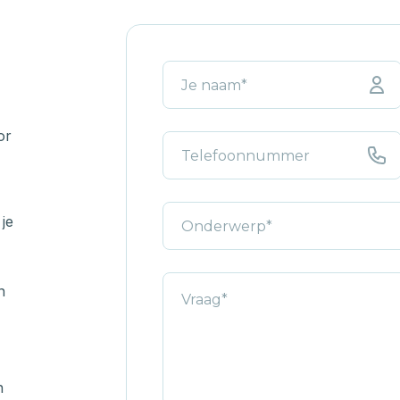
or
je
n
n