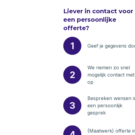
Liever in contact voor
een persoonlijke
offerte?
1
Geef je gegevens do
We nemen zo snel
2
mogelijk contact met 
op
Bespreken wensen i
3
een persoonlijk
gesprek
(Maatwerk) offerte i
4