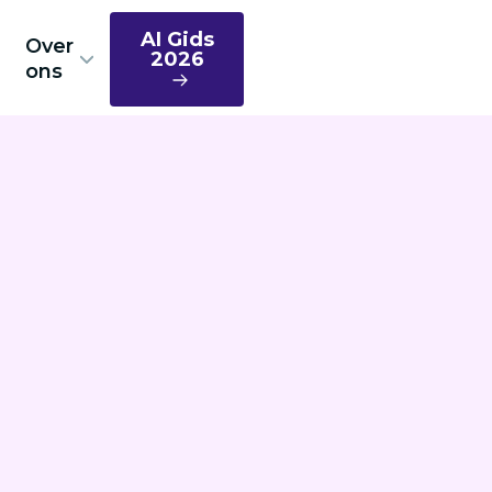
AI Gids
Over
2026
ons