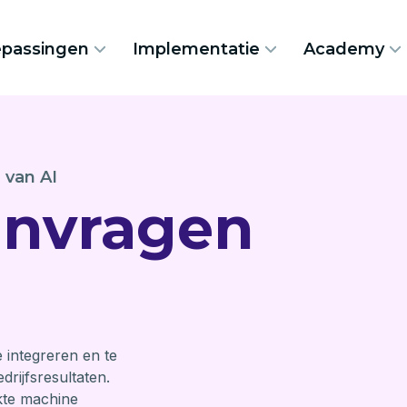
passingen
Implementatie
Academy
 van AI
anvragen
 integreren en te
rijfsresultaten.
kte machine